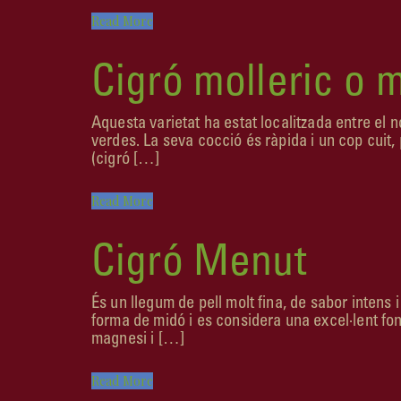
Read More
Cigró molleric o 
Aquesta varietat ha estat localitzada entre el no
verdes. La seva cocció és ràpida i un cop cuit
(cigró […]
Read More
Cigró Menut
És un llegum de pell molt fina, de sabor intens
forma de midó i es considera una excel·lent fon
magnesi i […]
Read More