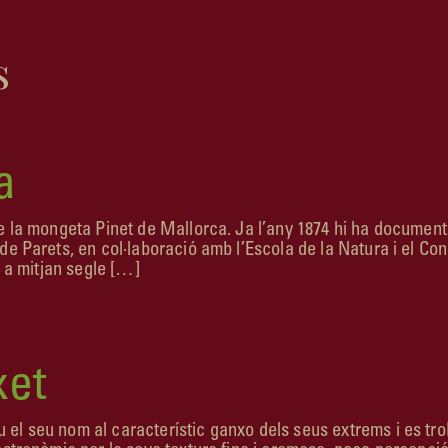
s
a
de la mongeta Pinet de Mallorca. Ja l’any 1874 hi ha docume
de Parets, en col·laboració amb l’Escola de la Natura i el Co
r a mitjan segle […]
xet
 seu nom al carac­terístic ganxo dels seus extrems i es trob