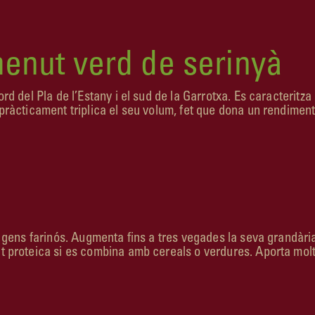
menut verd de serinyà
rd del Pla de l’Estany i el sud de la Garrotxa. Es caracteritza 
, pràcticament triplica el seu volum, fet que dona un rendime
 i gens farinós. Augmenta fins a tres vegades la seva grandàri
t proteica si es combina amb cereals o verdures. Aporta molts