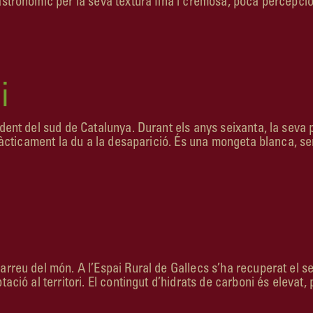
stronòmic per la seva textura fina i cremosa, poca percepció d
i
dent del sud de Cata­lunya. Durant els anys seixanta, la seva p
 pràcticament la du a la desaparició. És una mongeta blanca, 
rreu del món. A l’Es­pai Rural de Gallecs s’ha recuperat el se
ació al territori. El contingut d’hidrats de carboni és elevat,