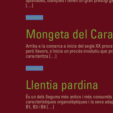
aplanades, blanques i tenen un gran prestigi ga
[…]
Read More
Mongeta del Cara
Arriba a la comarca a inicis del segle XX proce
però llavors, s’inicia un procés involutiu que
caracteritza […]
Read More
Llentia pardina
És un dels llegums més antics i més consumits a
característiques organolèptiques i la seva adapt
B1, B3 i B6 […]