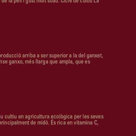
e la pell i gust molt suau. Cicle de cultiu La
roducció arriba a ser superior a la del ganxet,
sense ganxo, més llarga que ampla, que es
u cultiu en agricultura ecològi­ca per les seves
 principalment de midó. És rica en vitamina C,